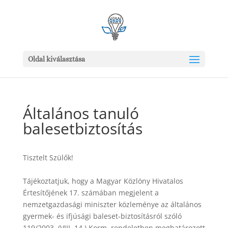
Oldal kiválasztása
Általános tanuló
balesetbiztosítás
Tisztelt Szülők!
Tájékoztatjuk, hogy a Magyar Közlöny Hivatalos
Értesítőjének 17. számában megjelent a
nemzetgazdasági miniszter közleménye az általános
gyermek- és ifjúsági baleset-biztosításról szóló
119/2003. (VIII. 14.) Korm. rendeletben meghatározott