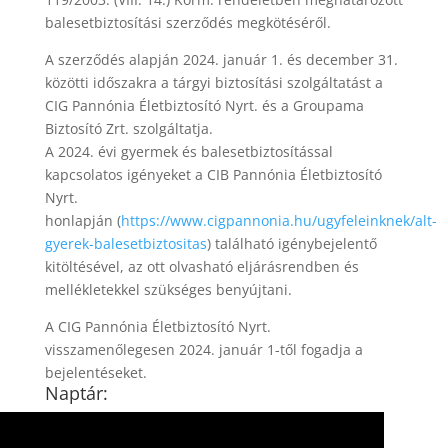
balesetbiztosítási szerződés megkötéséről.
A szerződés alapján 2024. január 1. és december 31.
közötti időszakra a tárgyi biztosítási szolgáltatást a
CIG Pannónia Életbiztosító Nyrt. és a Groupama
Biztosító Zrt. szolgáltatja.
A 2024. évi gyermek és balesetbiztosítással
kapcsolatos igényeket a CIB Pannónia Életbiztosító
Nyrt.
honlapján (
https://www.cigpannonia.hu/ugyfeleinknek/alt-
gyerek-balesetbiztositas
) található igénybejelentő
kitöltésével, az ott olvasható eljárásrendben és
mellékletekkel szükséges benyújtani.
A CIG Pannónia Életbiztosító Nyrt.
visszamenőlegesen 2024. január 1-től fogadja a
bejelentéseket.
Naptár:
2026. augusztus