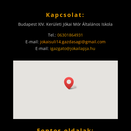
Kapcsolat:
Budapest XIV. Kerületi Jókai Mór Általános Iskola
Tel.:
06301864931
E-mail:
jokaisuli14.gazdasagi@gmail.com
E-mail:
igazgato@jokailapja.hu
Fontos oldalak: