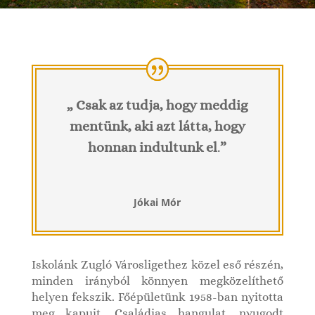
„
Csak az tudja, hogy meddig
mentünk, aki azt látta, hogy
honnan indultunk el
.
”
Jókai Mór
Iskolánk Zugló Városligethez közel eső részén,
minden irányból könnyen megközelíthető
helyen fekszik. Főépületünk 1958-ban nyitotta
meg kapuit. Családias hangulat, nyugodt