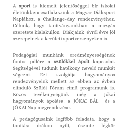
A
sport
is kiemelt jelentőséggel bír iskolai
életünkben: csatlakozunk a Magyar Diáksport
Napjához, a Challange-day rendezvényéhez.
Célunk, hogy tanítványainkban a mozgás
szeretete kialakuljon.
Diákjaink
évről évre jól
szerepelnek a kerületi sportversenyeken is.
Pedagógiai munkánk eredményességének
fontos pillére a
szülőkkel ápolt
kapcsolat.
Segítségével tudunk hatékony nevelő munkát
végezni. Ezt szolgálja hagyományos
rendezvényeink mellett az ebben az évben
elinduló Szülői Fórum című programunk is.
Közös tevékenységünk még a Jókai
hagyományok ápolása: a JÓKAI BÁL
és a
JÓKAI Nap megrendezése.
A pedagógusaink legfőbb feladata, hogy a
tanítási órákon nyílt, őszinte légkör