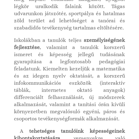
légkör uralkodik falaink között. Tágas
udvarunkon játszótér, sportpálya és hatalmas
zöld terület ad lehetőséget a tanórai és
szabadidős tevékenység tartalmas eltöltésére.
Iskolákban a tanulók teljes
személyiségének
fejlesztése
, valamint a tanulók korszerű
ismeret és képesség jellegű tudásának
gyarapítása a legfontosabb pedagógiai
feladatunk. Kiemelten kezeljük a matematika
és az idegen nyelv oktatását, a korszerű
infokommunikációs eszközök (interaktív
táblák, internetes oktató anyagok)
differenciált felhasználását, új módszerek
alkalmazását, valamint a tanítási órán kívüli
környezetben megvalósuló egyéni, páros és
csoportos tevékenységformák alkalmazását.
A
tehetséges tanulóink képességeinek
kibontakoztatására
, versenyekre való