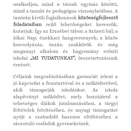
uralkodjon, mind a
társak egymás közötti,
mind a tanuló és pedagógus viszonylatában. A
tanórán kívüli foglalkozások
közösségfejlesztő
feladataiban
rejlő lehetőségeket keressük,
kutatjuk: Így az Erzsébet tábor; a Szüreti bál; a
Jókai Nap; énekkari hangversenyek; a közös
korcsolyázás, úszás; szakkörök és még
megannyi alkalom és hagyomány erősíti
iskolai
„MI TUDATUNKAT”,
összetartozásunk
érzését.
Céljaink megvalósításában garanciát jelent a
jó kapcsolat a fenntartóval és a működtetővel,
akik támogatják iskolánkat. Az iskola
alapítványt működtet, mely hozzájárul a
tehetséges diákok jutalmazásához, a tárgyi
feltételek bővítéséhez, és anyagi támogatást
nyújt a szabadidő hasznos eltöltéséhez a
rászoruló családok gyermekeinek.