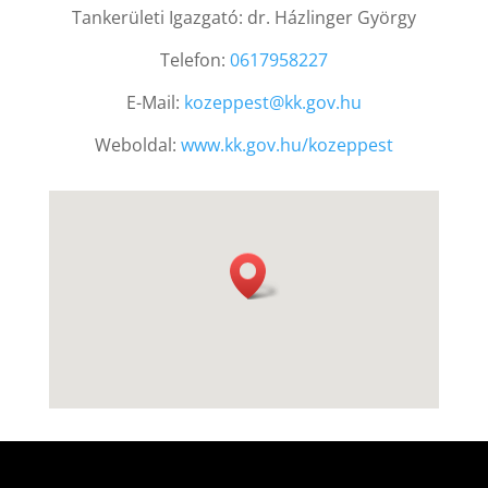
Tankerületi Igazgató: dr. Házlinger György
Telefon:
0617958227
E-Mail:
kozeppest@kk.gov.hu
Weboldal:
www.kk.gov.hu/kozeppest