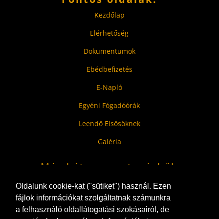
Kezdőlap
Elérhetőség
Dokumentumok
Ebédbefizetés
E-Napló
Egyéni Fógadóórák
Leendő Elsősöknek
Galéria
Még hátravan a tanévből:
000
00
00
00
Oldalunk cookie-kat ("sütiket") használ. Ezen
fájlok információkat szolgáltatnak számunkra
Nap
Ó
P
S
a felhasználó oldallátogatási szokásairól, de