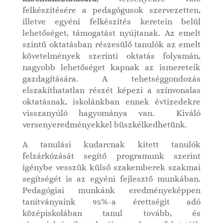
felkészítésére a pedagógusok szervezetten,
illetve egyéni felkészítés keretein belül
lehetőséget, támogatást nyújtanak. Az emelt
szintű oktatásban részesülő tanulók az emelt
követelmények szerinti oktatás folyamán,
nagyobb lehetőséget kapnak az ismereteik
gazdagítására. A tehetséggondozás
elszakíthatatlan részét képezi a színvonalas
oktatásnak, iskolánkban ennek évtizedekre
visszanyúló hagyománya van.
Kiváló
versenyeredményekkel büszkélkedhetünk.
A tanulási kudarcnak kitett tanulók
felzárkózását segítő programunk szerint
igénybe vesszük külső szakemberek szakmai
segítségét is az egyéni fejlesztő munkában.
Pedagógiai munkánk eredményeképpen
tanítványaink 95%-a érettségit adó
középiskolában tanul tovább, és