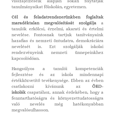
visszajelzéseik alapján sokan folytatják
tanulmányaikat főiskolán, egyetemen.
Cél és feladatrendszerünkben foglaltak
maradéktalan megvalósítását szolgálja
a
tanulók erkölcsi, érzelmi, akarati és értelmi
nevelése. Fontosnak tartjuk tanítványaink
hazafias és nemzeti öntudatra, demokráciára
nevelését is. Ezt szolgálják iskolai
rendezvényeink nemzeti ünnepeinkhez
kapcsolódóan.
Hangsúlyos a tanulói kompetenciák
fejlesztése és az iskola mindennapi
értékközvetítő tevékenysége. Ebben az évben
csatlakozni kívánunk az
ÖKO-
iskolák
csapatához, annak érdekében, hogy a
fenntarthatóságra és környezettudatosságra
való nevelés még hatékonyabban
megvalósulhasson.