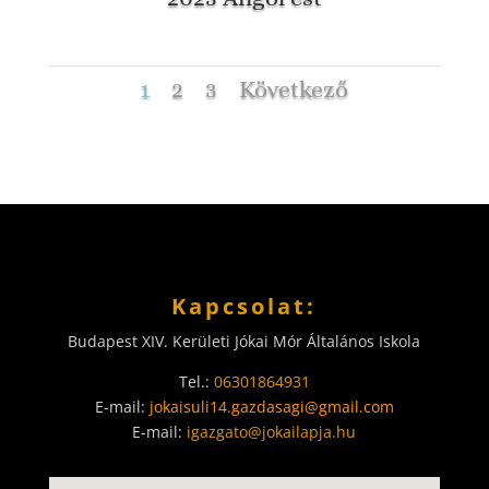
1
2
3
Következő
Kapcsolat:
Budapest XIV. Kerületi Jókai Mór Általános Iskola
Tel.:
06301864931
E-mail:
jokaisuli14.gazdasagi@gmail.com
E-mail:
igazgato@jokailapja.hu