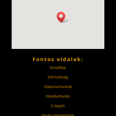
Fontos oldalak:
Kezdőlap
Elérhetőség
Dokumentumok
Ebédbefizetés
E-Napló
Egyéni Fógadóórák