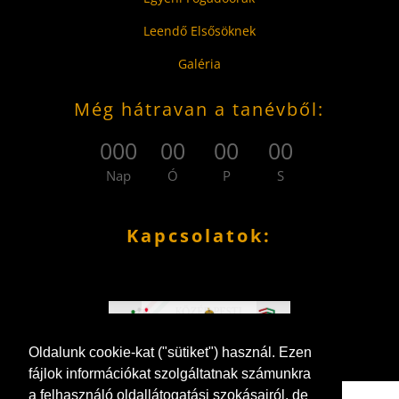
Leendő Elsősöknek
Galéria
Még hátravan a tanévből:
000
00
00
00
Nap
Ó
P
S
Kapcsolatok:
Oldalunk cookie-kat ("sütiket") használ. Ezen
fájlok információkat szolgáltatnak számunkra
a felhasználó oldallátogatási szokásairól, de