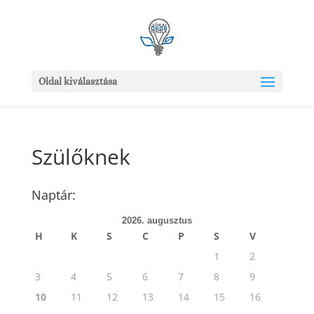
Oldal kiválasztása
Szülőknek
Naptár:
2026. augusztus
H
K
S
C
P
S
V
1
2
3
4
5
6
7
8
9
10
11
12
13
14
15
16