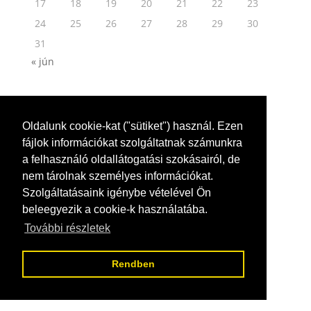
17
18
19
20
21
22
23
24
25
26
27
28
29
30
31
« jún
Oldalunk cookie-kat ("sütiket") használ. Ezen
fájlok információkat szolgáltatnak számunkra
a felhasználó oldallátogatási szokásairól, de
nem tárolnak személyes információkat.
Szolgáltatásaink igénybe vételével Ön
beleegyezik a cookie-k használatába.
További részletek
Rendben