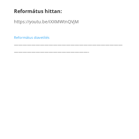
Református hittan:
https://youtu.be/iXXMWtnQVjM
Református diavetítés
—————————————————————————
—————————————————-