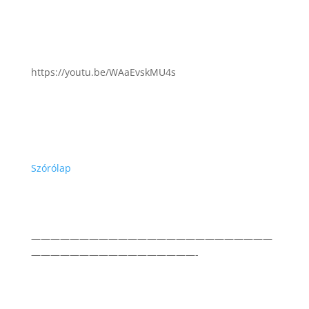
https://youtu.be/WAaEvskMU4s
Szórólap
—————————————————————————
—————————————————-