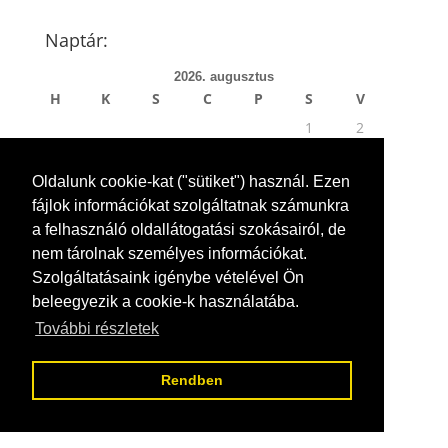
Naptár:
2026. augusztus
H
K
S
C
P
S
V
1
2
3
4
5
6
7
8
9
Oldalunk cookie-kat ("sütiket") használ. Ezen
10
11
12
13
14
15
16
fájlok információkat szolgáltatnak számunkra
17
18
19
20
21
22
23
a felhasználó oldallátogatási szokásairól, de
24
25
26
27
28
29
30
nem tárolnak személyes információkat.
31
Szolgáltatásaink igénybe vételével Ön
« jún
beleegyezik a cookie-k használatába.
További részletek
Rendben