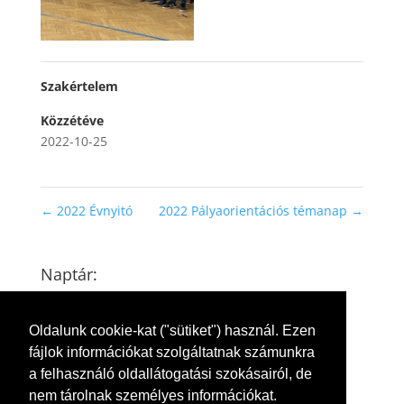
Szakértelem
Közzétéve
2022-10-25
←
2022 Évnyitó
2022 Pályaorientációs témanap
→
Naptár:
2026. augusztus
H
K
S
C
P
S
V
Oldalunk cookie-kat ("sütiket") használ. Ezen
1
2
fájlok információkat szolgáltatnak számunkra
a felhasználó oldallátogatási szokásairól, de
3
4
5
6
7
8
9
nem tárolnak személyes információkat.