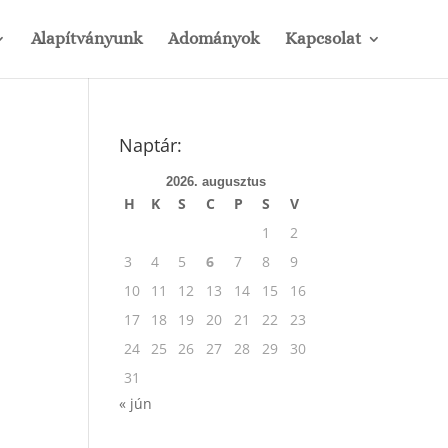
Alapítványunk
Adományok
Kapcsolat
Naptár:
2026. augusztus
H
K
S
C
P
S
V
1
2
3
4
5
6
7
8
9
10
11
12
13
14
15
16
17
18
19
20
21
22
23
24
25
26
27
28
29
30
31
« jún