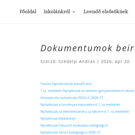
Főoldal
Iskolánkról
Leendő elsősöknek
Dokumentumok beir
Szerző:
Szédelyi András
|
2026, ápr 20.
Tanuló Nyilvántartás leendő elso
1.sz. melleklet Nyilatkozat az etkezes igenybevetelerol iskola
Hozzajarulo nyilatkozat ISKOLA_2026-27
Nyilatkozat a torvényes kepviselorol 2. sz.melleklet
Nyilatkozat az eletvitelszereru uj lakcimrol 1. sz.melleklet
Nyilatkozat etkezeshez
Nyilatkozat fokozott kockazatu betegsegrol
Nyilatkozat tartos betegsegrol 2026-27