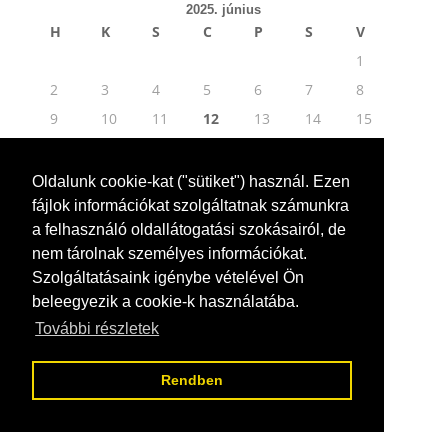
2025. június
H
K
S
C
P
S
V
1
2
3
4
5
6
7
8
9
10
11
12
13
14
15
16
17
18
19
20
21
22
23
24
25
26
27
28
29
Oldalunk cookie-kat ("sütiket") használ. Ezen
30
fájlok információkat szolgáltatnak számunkra
a felhasználó oldallátogatási szokásairól, de
« ápr
júl »
nem tárolnak személyes információkat.
Szolgáltatásaink igénybe vételével Ön
beleegyezik a cookie-k használatába.
További részletek
Rendben